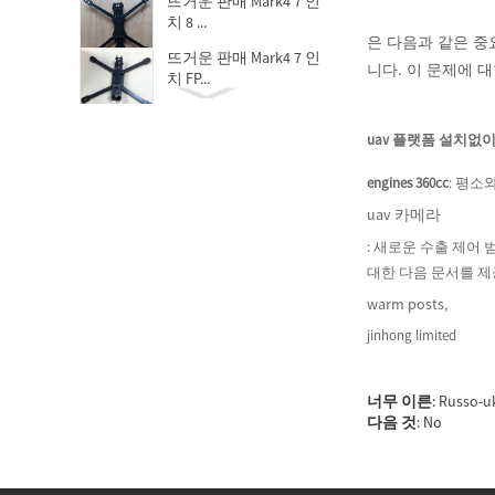
뜨거운 판매 Mark4 7 인
치 8 ...
은 다음과 같은 중
뜨거운 판매 Mark4 7 인
니다. 이 문제에 
치 FP...
V4 Z30/Z25 CNC DIA
30mm/25m...
uav 플랫폼 설치없
High precision Custom
engines 360cc
: 평소
carbo...
uav 카메라
Specialized high
precision ...
: 새로운 수출 제어
대한 다음 문서를 
warm posts,
jinhong limited
너무 이른
:
Russo-u
다음 것
: No