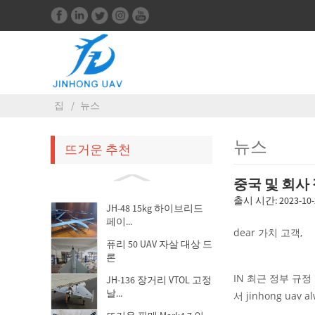
집
뉴스
뉴스
뜨거운 추천
중국 및 회사
출시 시간: 2023-10-
JH-48 15kg 하이브리드
페이...
dear 가치 고객,
퓨리 50 UAV 자살 대상 드
론
IN 최근 정부 규
JH-136 장거리 VTOL 고정
날...
서 jinhong u