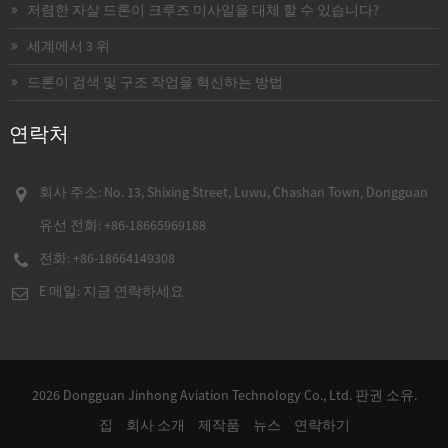
저렴한 자살 드론이 크루즈 미사일을 대체 할 수 있습니다?
세계에서 3 위
드론이 검색 및 구조 작업을 혁신하는 방법
연락처
회사 주소: No. 13, Shixing Street, Luwu, Chashan Town, Dongguan
유선 전화:
+86-18665969188
전화:
+86-18664149308
E 메일: 지금 연락하세요
2026 Dongguan Jinhong Aviation Technology Co., Ltd. 판권 소유.
집
회사 소개
제작품
뉴스
연락하기