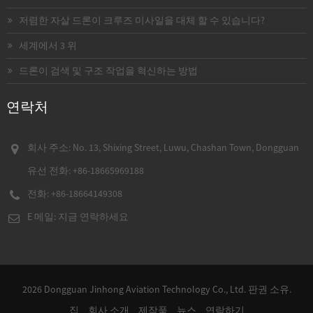
저렴한 자살 드론이 크루즈 미사일을 대체 할 수 있습니다?
세계에서 3 위
드론이 검색 및 구조 작업을 혁신하는 방법
연락처
회사 주소: No. 13, Shixing Street, Luwu, Chashan Town, Dongguan
유선 전화:
+86-18665969188
전화:
+86-18664149308
E 메일: 지금 연락하세요
2026 Dongguan Jinhong Aviation Technology Co., Ltd. 판권 소유.
집
회사 소개
제작품
뉴스
연락하기