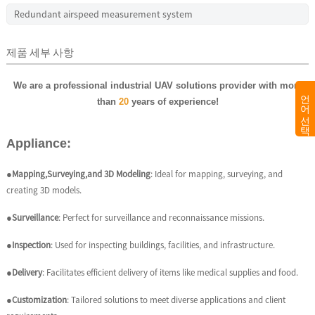
Redundant airspeed measurement system
제품 세부 사항
We are a professional industrial UAV solutions provider with more
언어 선택
than
20
years of experience!
Appliance:
●
Mapping,Surveying,and 3D Modeling
: Ideal for mapping, surveying, and
creating 3D models.
●Surveillance
: Perfect for surveillance and reconnaissance missions.
●
Inspection
: Used for inspecting buildings, facilities, and infrastructure.
●
Delivery
: Facilitates efficient delivery of items like medical supplies and food.
●
Customization
: Tailored solutions to meet diverse applications and client